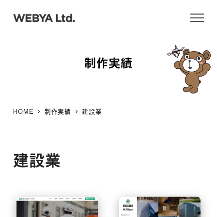
メ
イ
ン
コ
制作実績
ン
テ
ン
ツ
HOME
制作実績
建設業
へ
移
動
建設業