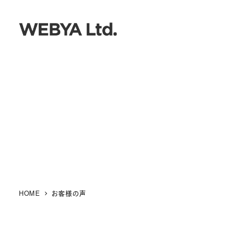
メ
イ
ン
コ
ン
テ
ン
ツ
へ
移
動
HOME
お客様の声