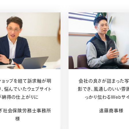
ショップを経て訴求軸が明
会社の良さが詰まった
り、悩んでいたウェブサイト
影でき、風通しのいい雰
が納得の仕上がりに
っかり伝わるWebサ
ぎ社会保険労務士事務所
遠藤商事様
様