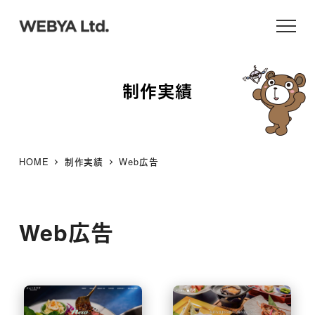
メ
イ
ン
コ
制作実績
ン
テ
ン
ツ
HOME
制作実績
Web広告
へ
移
動
Web広告