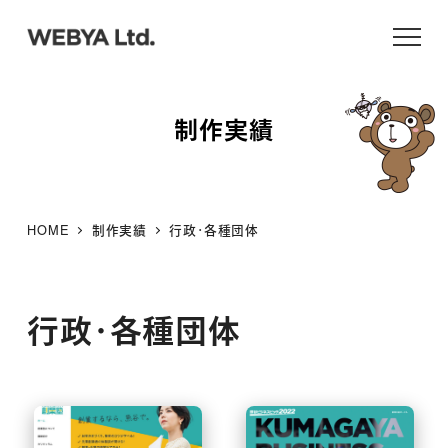
メ
イ
ン
コ
制作実績
ン
テ
ン
ツ
HOME
制作実績
行政・各種団体
へ
移
動
行政・各種団体