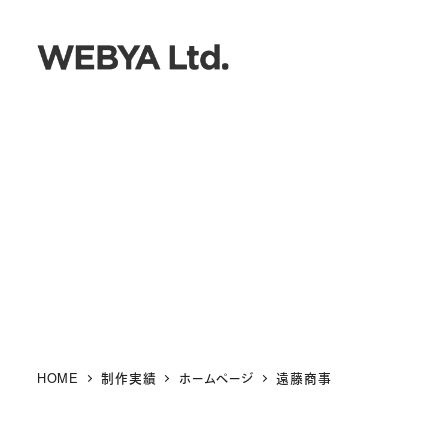
メ
イ
ン
コ
ン
テ
ン
ツ
へ
移
動
HOME
制作実績
ホームページ
遠藤商事