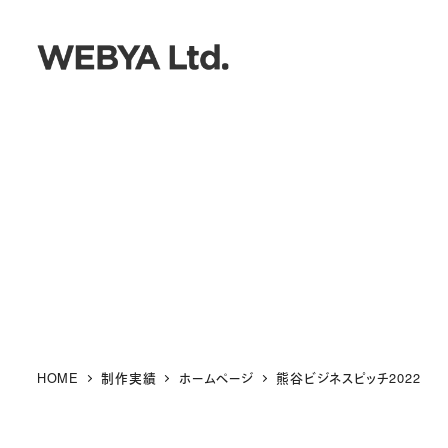
メ
イ
ン
コ
ン
テ
ン
ツ
へ
移
動
HOME
制作実績
ホームページ
熊谷ビジネスピッチ2022