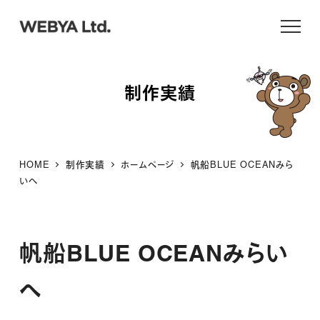
メ
イ
ン
コ
制作実績
ン
テ
ン
ツ
HOME
制作実績
ホームページ
帆船BLUE OCEANみら
へ
いへ
移
動
帆船BLUE OCEANみらい
へ