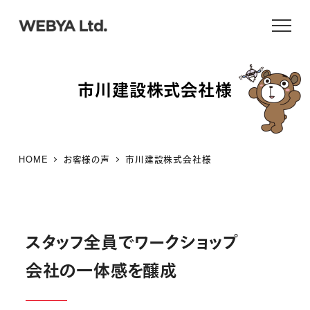
メ
イ
ン
コ
市川建設株式会社様
ン
テ
ン
ツ
HOME
お客様の声
市川建設株式会社様
へ
移
動
スタッフ全員でワークショップ
会社の一体感を醸成