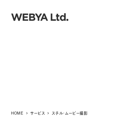
メ
イ
ン
コ
ン
テ
ン
ツ
へ
移
動
HOME
サービス
スチル・ムービー撮影